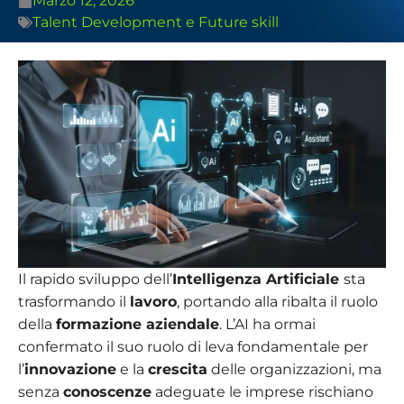
Marzo 12, 2026
Talent Development e Future skill
Il rapido sviluppo dell’
Intelligenza Artificiale
sta
trasformando il
lavoro
, portando alla ribalta il ruolo
della
formazione aziendale
. L’AI ha ormai
confermato il suo ruolo di leva fondamentale per
l’
innovazione
e la
crescita
delle organizzazioni, ma
senza
conoscenze
adeguate le imprese rischiano