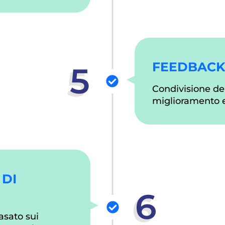
FEEDBACK
5
Condivisione dei 
miglioramento e 
 DI
6
asato sui