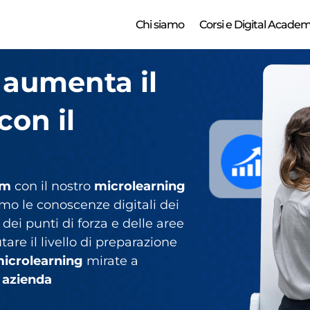
Chi siamo
Corsi e Digital Acade
e aumenta il
con il
am
con il nostro
microlearning
iamo le conoscenze digitali dei
dei punti di forza e delle aree
are il livello di preparazione
icrolearning
mirate a
 azienda