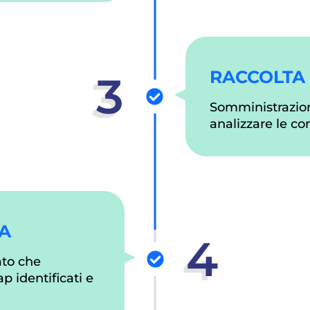
RACCOLTA 
3
Somministrazion
analizzare le c
CA
4
ato che
p identificati e