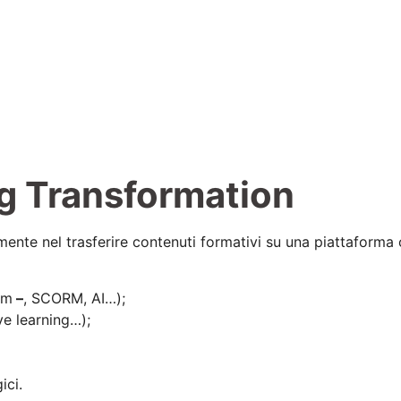
ng Transformation
nte nel trasferire contenuti formativi su una piattaforma on
em
–
, SCORM, AI…);
ve learning…);
ici.