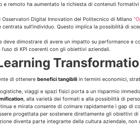
do e remoto ha aumentato la richiesta di contenuti formativi 
i Osservatori Digital Innovation del Politecnico di Milano
“O
entrata sull’individuo. Questo implica la possibilità di sce
ne deve dimostrare di avere un impatto su performance e co
l’uso di KPI coerenti con gli obiettivi aziendali.
l Learning Transformati
nte di ottenere
benefici tangibili
in termini economici, strate
 logistiche, viaggi e spazi fisici porta a un risparmio immedi
mification
, alla varietà dei formati e alla possibilità di pe
ntinua e mirata consente di colmare rapidamente i gap di co
sere progettata per sostenere direttamente gli obiettivi di
azione diventa parte integrante della cultura aziendale, non