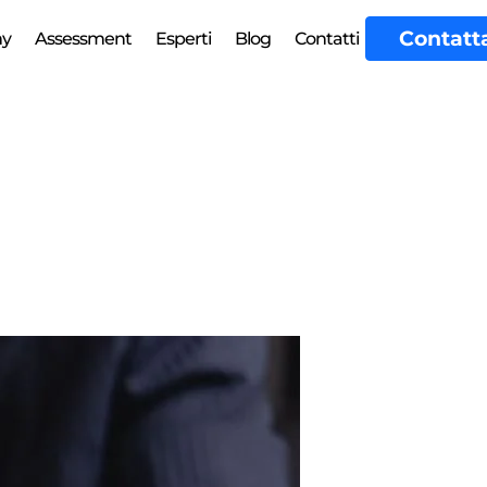
Contatt
my
Assessment
Esperti
Blog
Contatti
n: l’evoluzione