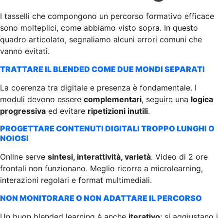
I tasselli che compongono un percorso formativo efficace
sono molteplici, come abbiamo visto sopra. In questo
quadro articolato, segnaliamo alcuni errori comuni che
vanno evitati.
TRATTARE IL BLENDED COME DUE MONDI SEPARATI
La coerenza tra digitale e presenza è fondamentale. I
moduli devono essere
complementari
, seguire una
logica
progressiva
ed evitare
ripetizioni inutili
.
PROGETTARE CONTENUTI DIGITALI TROPPO LUNGHI O
NOIOSI
Online serve
sintesi, interattività, varietà
. Video di 2 ore
frontali non funzionano. Meglio ricorre a microlearning,
interazioni regolari e format multimediali.
NON MONITORARE O NON ADATTARE IL PERCORSO
Un buon blended learning è anche
iterativo
: si aggiustano i