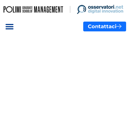
Contattaci
Corso Breve
Smart working
360: strategie
e strumenti
per il lavoro