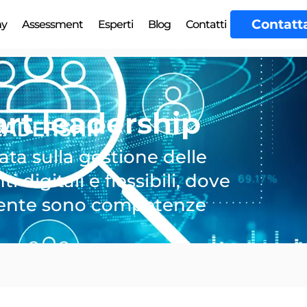
Contatt
my
Assessment
Esperti
Blog
Contatti
art leadership
ta sulla gestione delle
digitali e flessibili, dove
vamente sono competenze