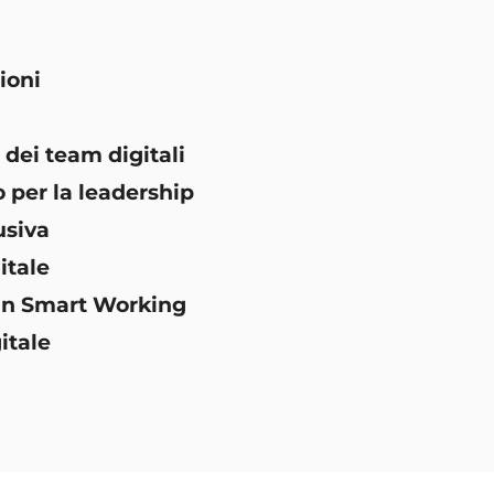
ioni
 dei team digitali
 per la leadership
usiva
itale
 in Smart Working
itale