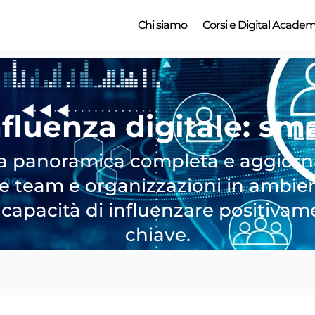
Chi siamo
Corsi e Digital Acade
fluenza digitale: sm
na panoramica completa e aggiorna
team e organizzazioni in ambienti 
a capacità di influenzare positi
chiave.