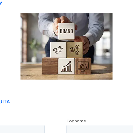
Y
UITA