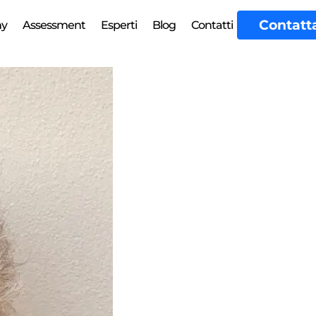
Contatt
my
Assessment
Esperti
Blog
Contatti